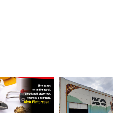
Visita al Sal
Planta de secatge de
Internacional de
malta
Climatització i