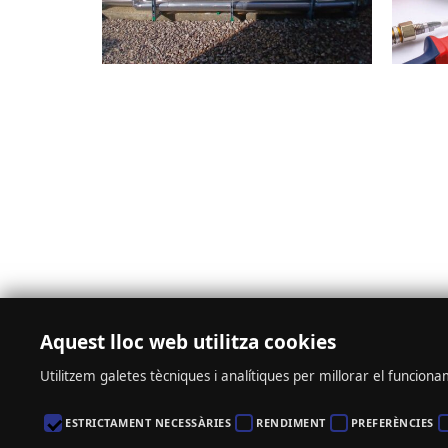
Aquest lloc web utilitza cookies
Ctra N-II – Km. 486,2, nº 6 – 25241 Golmés | Mollerussa (Lleida)
Utilitzem galetes tècniques i analítiques per millorar el funcioname
ESTRICTAMENT NECESSÀRIES
RENDIMENT
PREFERÈNCIES