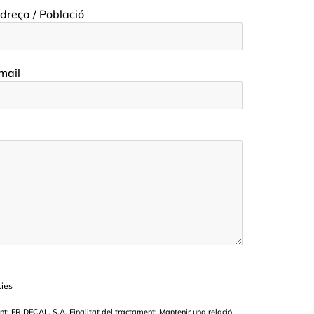
dreça / Població
mail
cies
IDECAL, S.A. Finalitat del tractament: Mantenir una relació