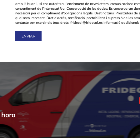
amb l'Usuari i, si ens autoritza, l'enviament de newsletters, comunicacions com
consentiment de l'interessat/da. Conservació de les dades: Es conservaran dur
necessari per al compliment d'obligacions legals. Destinataris: Prestadors de s
qualsevol moment. Dret d'accés, rectificació, portabilitat i supressió de les se
contacte per exercir els teus drets: fridecal@fridecal.es Informació addicional
 hora