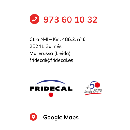
973 60 10 32
Ctra N-II – Km. 486,2, nº 6
25241 Golmés
Mollerussa (Lleida)
fridecal@fridecal.es
Google Maps