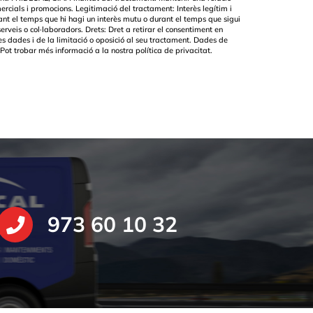
ercials i promocions. Legitimació del tractament: Interès legítim i
ant el temps que hi hagi un interès mutu o durant el temps que sigui
erveis o col·laboradors. Drets: Dret a retirar el consentiment en
ves dades i de la limitació o oposició al seu tractament. Dades de
: Pot trobar més informació a la nostra
política de privacitat.
973 60 10 32