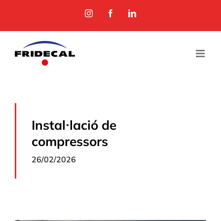
Skip
Instagram
Facebook
LinkedIn
to
content
Instal·lació de
compressors
26/02/2026