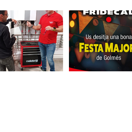
Renovació del si
Festa Major de Golmés
de deshumidificac
Cal Menut