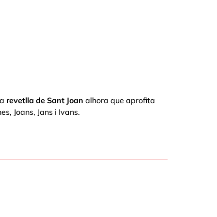
na
revetlla de Sant Joan
alhora que aprofita
nes, Joans, Jans i Ivans.