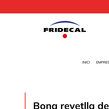
Skip
to
content
INICI
EMPRE
Bona revetlla de