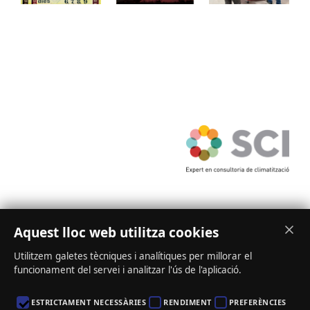
Joan!
s
Aquest lloc web utilitza cookies
Ctra N-II – Km. 486,2, nº 6 – 25241 Golmés | Mollerussa (Lleida) | Tel.
|
fridecal@fridecal.es
973 60 10 32
Utilitzem galetes tècniques i analítiques per millorar el
funcionament del servei i analitzar l'ús de l'aplicació.
ESTRICTAMENT NECESSÀRIES
RENDIMENT
PREFERÈNCIES