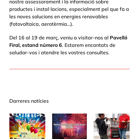
nostre assessorament i la informació sobre
productes i instal·lacions, especialment pel que fa a
les noves solucions en energies renovables
(fotovoltaica, aerotèrmia…).
Del 16 al 19 de març, veniu a visitar-nos al
Pavelló
Firal, estand número 6
. Estarem encantats de
saludar-vos i atendre les vostres consultes.
Darreres notícies
de
Bona
Formació
Festa
revetlla
al WOLF
Major de
or
de Sant
Campus
Golmés