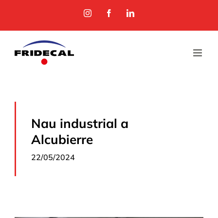
Skip
Instagram
Facebook
LinkedIn
to
content
Nau industrial a
Alcubierre
22/05/2024