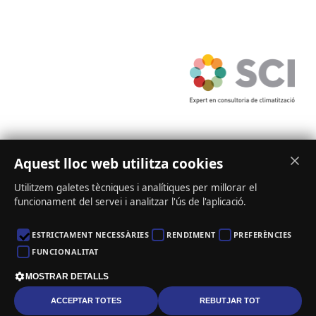
Aquest lloc web utilitza cookies
Ctra N-II – Km. 486,2, nº 6 – 25241 Golmés | Mollerussa (Lleida) | Tel.
|
fridecal@fridecal.es
973 60 10 32
Utilitzem galetes tècniques i analítiques per millorar el
funcionament del servei i analitzar l'ús de l'aplicació.
ESTRICTAMENT NECESSÀRIES
RENDIMENT
PREFERÈNCIES
FUNCIONALITAT
©
2026
|
Avís legal
|
Política de privacitat
|
Política de
cookies
|
Canal de denúncies
MOSTRAR DETALLS
Instagram
Facebook
LinkedIn
ACCEPTAR TOTES
REBUTJAR TOT