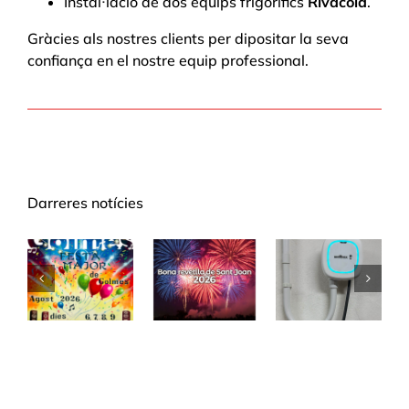
Instal·lació de dos equips frigorífics
Rivacold
.
Gràcies als nostres clients per dipositar la seva
confiança en el nostre equip professional.
Darreres notícies
Renovació
del
Robotech,
ció
Festa
sistema
campions
LF
Major de
de
del món
us
Golmés
deshumidificació
a
de Cal
Houston!
Menut