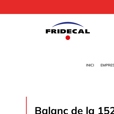
Skip
to
content
INICI
EMPRE
Balanç de la 15